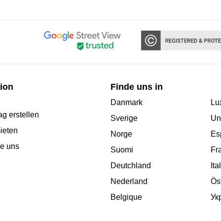
ion
Finde uns in
Danmark
Lu
g erstellen
Sverige
Un
ieten
Norge
Es
re uns
Suomi
Fr
Deutchland
Ita
Nederland
Ös
Belgique
Ук