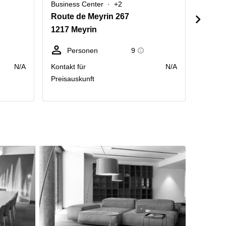
Business Center
+2
Busine
Route de Meyrin 267
Rue de
1217 Meyrin
1215 
Personen
9
Sc
N/A
Kontakt für
N/A
Preis p
Preisauskunft
Räumlic
Monat