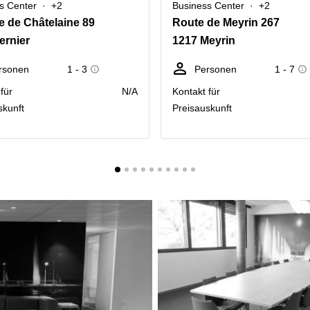
s Center
+2
Business Center
+2
 de Châtelaine 89
Route de Meyrin 267
ernier
1217 Meyrin
rsonen
1 - 3
Personen
1 - 7
für
N/A
Kontakt für
skunft
Preisauskunft