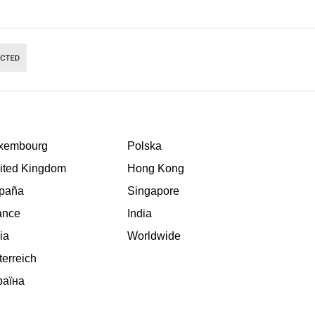
xembourg
Polska
ited Kingdom
Hong Kong
paña
Singapore
ance
India
lia
Worldwide
terreich
раїна