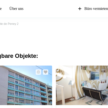
fe
Über uns
Büro vermiete
te de Peney 2
gbare Objekte: