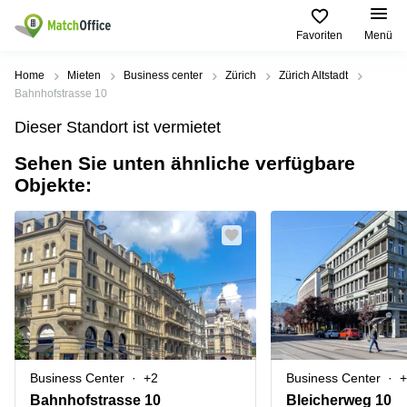
Favoriten
Menü
Mieten / Vermieten
Home
Mieten
Business center
Zürich
Zürich Altstadt
Bahnhofstrasse 10
Hilfe
Produktseiten
Beliebte
Beliebte
Dieser Standort ist vermietet
Städte
Suchanfragen
Büro
Sehen Sie unten ähnliche verfügbare
Über uns
Coworking
Leutschenbachstrasse
Objekte:
Business
Zürich
95 Zürich
Center
Büro vermieten
Coworking
Bahnhofplatz
Coworking
Zug
1 Zürich
Preis
Virtuelle
Coworking
Bahnhofstrasse
Büros
Basel
10 Zürich
Anmelden
Besprechungsräume
Coworking
Bahnhofstrasse
Luzern
100 Zürich
Sprache wählen
French
Coworking
Europaallee
Business Center
+2
Business Center
+
Lugano
41 Zürich
Bahnhofstrasse 10
Bleicherweg 10