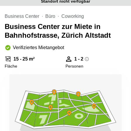
Standort nicht verfügbar
Aeschengraben
Basel
29 Basel
Büro
Business Center
Büro
Coworking
Zugerstrasse
mieten
32 Baar
Luzern
Business Center zur Miete in
Glärnischstrasse
Business
Bahnhofstrasse, Zürich Altstadt
13 Wil
Center
Zürich
Verifiziertes Mietangebot
Werftestrasse
4 Luzern
Business
Center
15 - 25 m²
1 - 2
Zug
Fläche
Personen
Business
Center
Bern