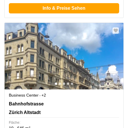
Info & Preise Sehen
Business Center
+2
Bahnhofstrasse 10, Zürich Altstadt
Bahnhofstrasse
Zürich Altstadt
Fläche: