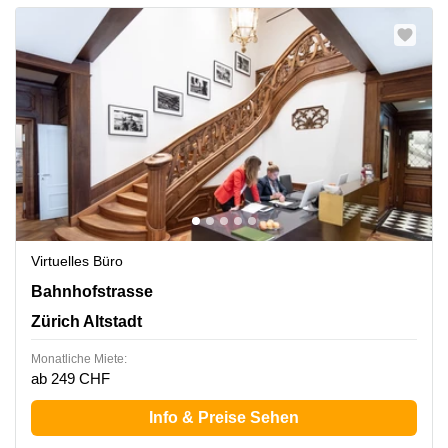
Virtuelles Büro
Bahnhofstrasse 10, Zürich Altstadt
Bahnhofstrasse
Zürich Altstadt
Monatliche Miete:
ab 249 CHF
Info & Preise Sehen