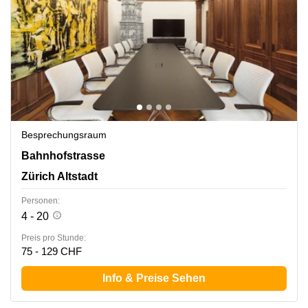
Besprechungsraum
Bahnhofstrasse 10, Zürich Altstadt
Bahnhofstrasse
Zürich Altstadt
Personen:
4 - 20
Preis pro Stunde:
75 - 129 CHF
Info & Preise Sehen