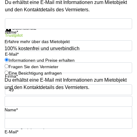
Du erhältst eine E-Mail mit Informationen zum Mietobjekt
Aeschengraben
Basel
29 Basel
und den Kontaktdetails des Vermieters.
Büro
Zugerstrasse
mieten
Informationen und Preise erhalten
32 Baar
Luzern
Datenschutz
Name*
Glärnischstrasse
Business
Trustpilot
13 Wil
Center
Erfahre mehr über das Mietobjekt
Zürich
100% kostenfrei und unverbindlich
Werftestrasse
E-Mail*
4 Luzern
Business
Informationen und Preise erhalten
Center
Fragen Sie den Vermieter
Zug
Eine Besichtigung anfragen
Firma*
Business
Du erhältst eine E-Mail mit Informationen zum Mietobjekt
Center
und den Kontaktdetails des Vermieters.
Bern
Telefon*
Name*
Ihre Frage (optional)
E-Mail*