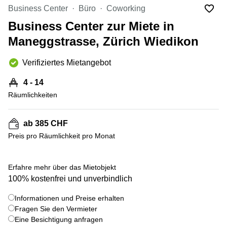
Coworking
Thurgauerstrasse
Business Center
Büro
Coworking
Lausanne
40 Zürich
Business Center zur Miete in
Coworking
Gotthardstrasse
Genf
26 Zug
Maneggstrasse, Zürich Wiedikon
Coworking
Bahnhofstrasse
Verifiziertes Mietangebot
Bern
28 Zug
Coworking
Gubelstrasse
4 - 14
Winterthur
12 Zug
Räumlichkeiten
Büro
General-
mieten
Guisan-
ab 385 CHF
Zürich
Strasse
6/8 Zug
Preis pro Räumlichkeit pro Monat
Büro
mieten
Baarerstrasse
Zug
141 Zug
+ 4 bilder
Erfahre mehr über das Mietobjekt
Büro
Grafenauweg
100% kostenfrei und unverbindlich
mieten
8 Zug
Bern
Informationen und Preise erhalten
Teichgässlein
Fragen Sie den Vermieter
Büro
9 Basel
Eine Besichtigung anfragen
mieten