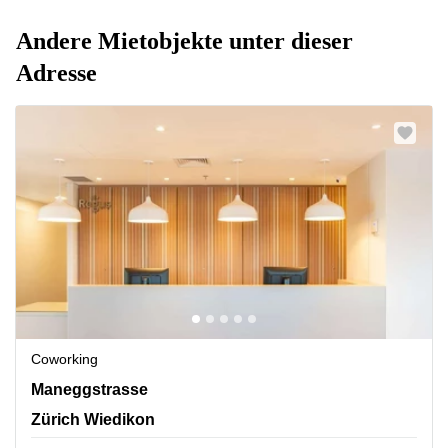
Andere Mietobjekte unter dieser
Adresse
Coworking
Maneggstrasse 33, Pergamin II,Greencity, Zürich
Maneggstrasse
Wiedikon
Zürich Wiedikon