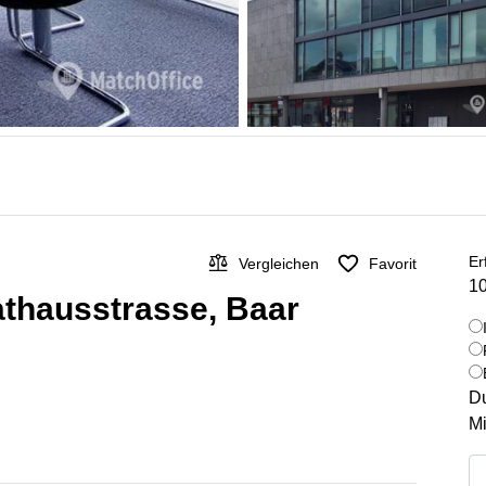
Er
Vergleichen
Favorit
10
athausstrasse, Baar
Du
Mi