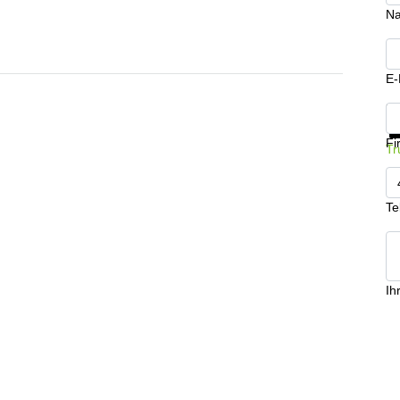
N
E-
In
Fi
Tr
Te
Ih