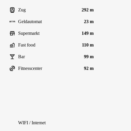
Zug
292 m
Geldautomat
23 m
Supermarkt
149 m
Fast food
110 m
Bar
99 m
Fitnesscenter
92 m
WIFI / Internet