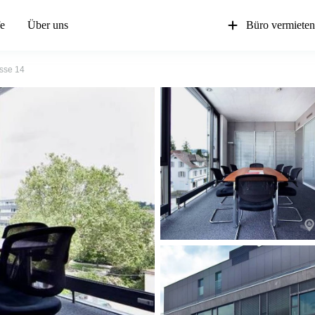
fe
Über uns
Büro vermiete
sse 14