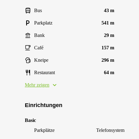
Bus
43 m
Parkplatz
541 m
Bank
29 m
Café
157 m
Kneipe
296 m
Restaurant
64 m
Mehr zeigen
Einrichtungen
Basic
Parkplätze
Telefonsystem