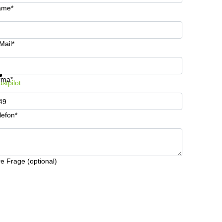
ame*
Mail*
formationen und Preise erhalten
Datenschutz
rma*
ustpilot
lefon*
re Frage (optional)