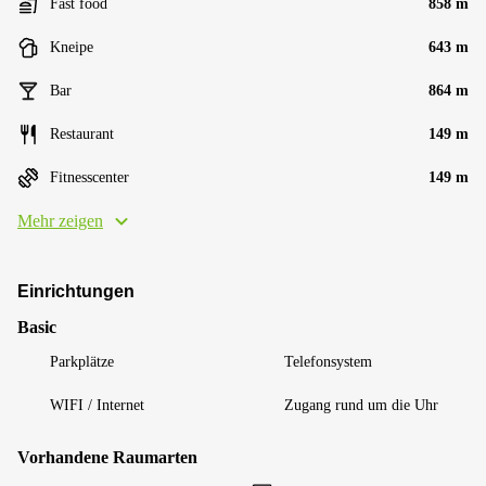
Fast food
858 m
Kneipe
643 m
Bar
864 m
Restaurant
149 m
Fitnesscenter
149 m
Mehr zeigen
Einrichtungen
Basic
Parkplätze
Telefonsystem
WIFI / Internet
Zugang rund um die Uhr
Vorhandene Raumarten