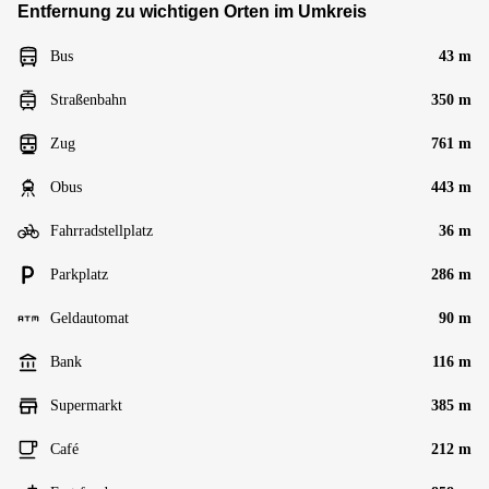
Entfernung zu wichtigen Orten im Umkreis
Bus
43 m
Straßenbahn
350 m
Zug
761 m
Obus
443 m
Fahrradstellplatz
36 m
Parkplatz
286 m
Geldautomat
90 m
Bank
116 m
Supermarkt
385 m
Café
212 m