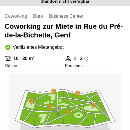
Standort nicht verfügbar
Aeschengraben
Basel
29 Basel
Büro
Coworking
Büro
Business Center
Zugerstrasse
mieten
32 Baar
Luzern
Coworking zur Miete in Rue du Pré-
Glärnischstrasse
Business
de-la-Bichette, Genf
13 Wil
Center
Zürich
Verifiziertes Mietangebot
Werftestrasse
4 Luzern
Business
Center
10 - 30 m²
1 - 2
Zug
Fläche
Personen
Business
Center
Bern