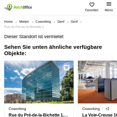
Favoriten
Menü
Mieten / Vermieten
Home
Mieten
Coworking
Genf
Genf
Rue du Pré-de-la-Bichette 1
Hilfe
Produktseiten
Beliebte
Beliebte
Dieser Standort ist vermietet
Städte
Suchanfragen
Büro
Sehen Sie unten ähnliche verfügbare
Über uns
Coworking
Leutschenbachstrasse
Objekte:
Business
Zürich
95 Zürich
Center
Büro vermieten
Coworking
Bahnhofplatz
Coworking
Zug
1 Zürich
Preis
Virtuelle
Coworking
Bahnhofstrasse
Büros
Basel
10 Zürich
Anmelden
Besprechungsräume
Coworking
Bahnhofstrasse
Luzern
100 Zürich
Sprache wählen
French
Coworking
Europaallee
Coworking
Coworking
+2
Lugano
41 Zürich
Rue du Pré-de-la-Bichette 1,Nations Business Centre, 6. Stock
La Voie-Creuse 1