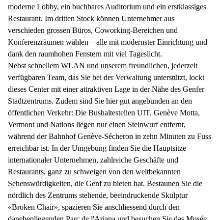
moderne Lobby, ein buchbares Auditorium und ein erstklassiges
Restaurant. Im dritten Stock können Unternehmer aus
verschieden grossen Büros, Coworking-Bereichen und
Konferenzräumen wählen – alle mit modernster Einrichtung und
dank den raumhohen Fenstern mit viel Tageslicht.
Nebst schnellem WLAN und unserem freundlichen, jederzeit
verfügbaren Team, das Sie bei der Verwaltung unterstützt, lockt
dieses Center mit einer attraktiven Lage in der Nähe des Genfer
Stadtzentrums. Zudem sind Sie hier gut angebunden an den
öffentlichen Verkehr: Die Bushaltestellen UIT, Genève Motta,
Vermont und Nations liegen nur einen Steinwurf entfernt,
während der Bahnhof Genève-Sécheron in zehn Minuten zu Fuss
erreichbar ist. In der Umgebung finden Sie die Hauptsitze
internationaler Unternehmen, zahlreiche Geschäfte und
Restaurants, ganz zu schweigen von den weltbekannten
Sehenswürdigkeiten, die Genf zu bieten hat. Bestaunen Sie die
nördlich des Zentrums stehende, beeindruckende Skulptur
«Broken Chair», spazieren Sie anschliessend durch den
danebenliegenden Parc de l'Ariana und besuchen Sie das Musée