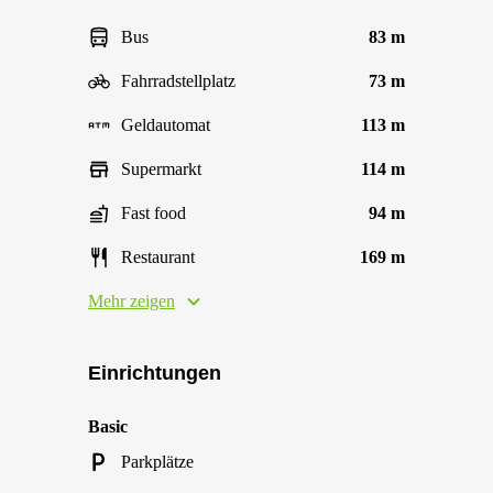
Bus
83 m
Fahrradstellplatz
73 m
Geldautomat
113 m
Supermarkt
114 m
Fast food
94 m
Restaurant
169 m
Mehr zeigen
Einrichtungen
Basic
Parkplätze