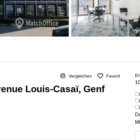
Er
Vergleichen
Favorit
10
venue Louis-Casaï, Genf
Du
Mi