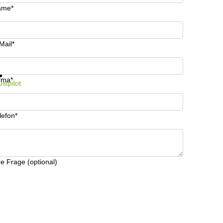
ame*
Mail*
formationen und Preise erhalten
Datenschutz
rma*
ustpilot
lefon*
re Frage (optional)