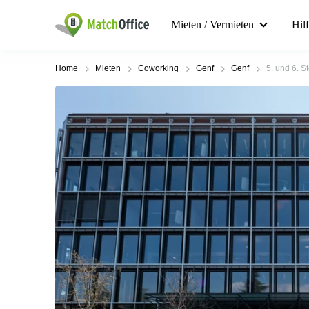
Mieten / Vermieten
Hil
Home
Mieten
Coworking
Genf
Genf
5. und 6. S