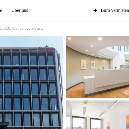
fe
Über uns
Büro vermiete
tock,18, Avenue Louis-Casaï