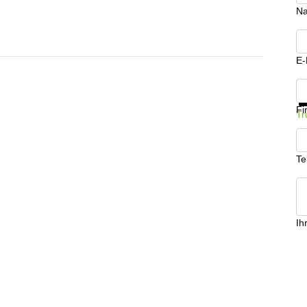
N
E-
In
Fi
Tr
Te
Ih