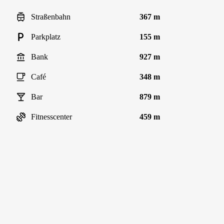
Straßenbahn
367 m
Parkplatz
155 m
Bank
927 m
Café
348 m
Bar
879 m
Fitnesscenter
459 m