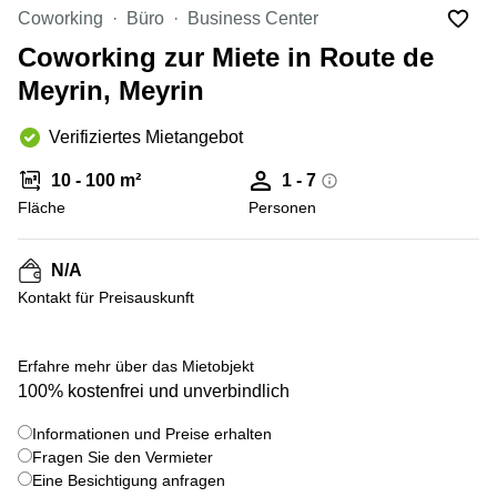
Coworking
Thurgauerstrasse
Coworking
Büro
Business Center
Lausanne
40 Zürich
Coworking zur Miete in Route de
Coworking
Gotthardstrasse
Genf
26 Zug
Meyrin, Meyrin
Coworking
Bahnhofstrasse
Verifiziertes Mietangebot
Bern
28 Zug
Coworking
Gubelstrasse
10 - 100 m²
1 - 7
Winterthur
12 Zug
Fläche
Personen
Büro
General-
mieten
Guisan-
N/A
Zürich
Strasse
6/8 Zug
Kontakt für Preisauskunft
Büro
mieten
Baarerstrasse
Zug
141 Zug
+ 5 bilder
Erfahre mehr über das Mietobjekt
Büro
Grafenauweg
100% kostenfrei und unverbindlich
mieten
8 Zug
Bern
Informationen und Preise erhalten
Teichgässlein
Fragen Sie den Vermieter
Büro
9 Basel
Eine Besichtigung anfragen
mieten