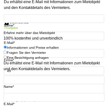
Du erhältst eine E-Mail mit Informationen zum Mietobjekt
Aeschengraben
Basel
29 Basel
und den Kontaktdetails des Vermieters.
Büro
Zugerstrasse
mieten
Informationen und Preise erhalten
32 Baar
Luzern
Datenschutz
Name*
Glärnischstrasse
Business
Trustpilot
13 Wil
Center
Erfahre mehr über das Mietobjekt
Zürich
100% kostenfrei und unverbindlich
Werftestrasse
E-Mail*
4 Luzern
Business
Informationen und Preise erhalten
Center
Fragen Sie den Vermieter
Zug
Eine Besichtigung anfragen
Firma*
Business
Du erhältst eine E-Mail mit Informationen zum Mietobjekt
Center
und den Kontaktdetails des Vermieters.
Bern
Telefon*
Name*
Ihre Frage (optional)
E-Mail*