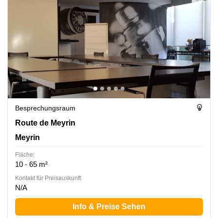
Besprechungsraum
Route de Meyrin 267, Meyrin
Route de Meyrin
Meyrin
Fläche:
10 - 65 m²
Kontakt für Preisauskunft:
N/A
Info & Preise Sehen