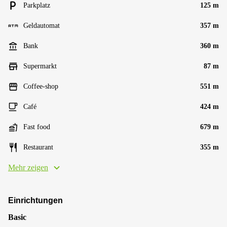
Parkplatz
125 m
Geldautomat
357 m
Bank
360 m
Supermarkt
87 m
Coffee-shop
551 m
Café
424 m
Fast food
679 m
Restaurant
355 m
Mehr zeigen
Einrichtungen
Basic