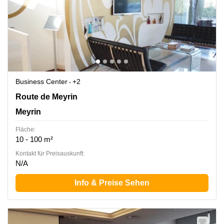
Business Center
+2
Route de Meyrin 267, Meyrin
Route de Meyrin
Meyrin
Fläche:
10 - 100 m²
Kontakt für Preisauskunft:
N/A
Info & Preise Sehen