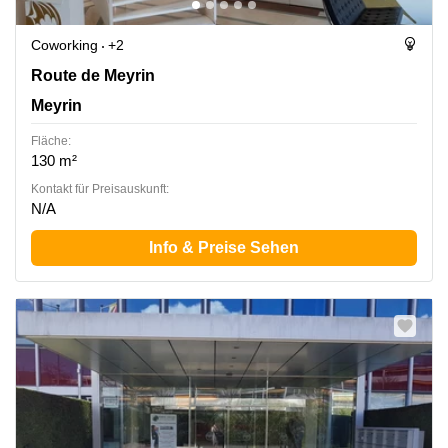
Coworking
+2
Route de Meyrin 267, Meyrin
Route de Meyrin
Meyrin
Fläche:
130 m²
Kontakt für Preisauskunft:
N/A
Info & Preise Sehen