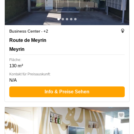
Business Center
+2
Route de Meyrin 267, Meyrin
Route de Meyrin
Meyrin
Fläche:
130 m²
Kontakt für Preisauskunft:
N/A
Info & Preise Sehen