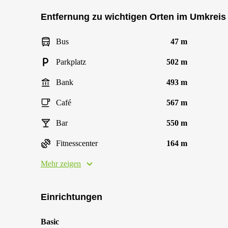
Entfernung zu wichtigen Orten im Umkreis
Bus
47 m
Parkplatz
502 m
Bank
493 m
Café
567 m
Bar
550 m
Fitnesscenter
164 m
Mehr zeigen
Einrichtungen
Basic