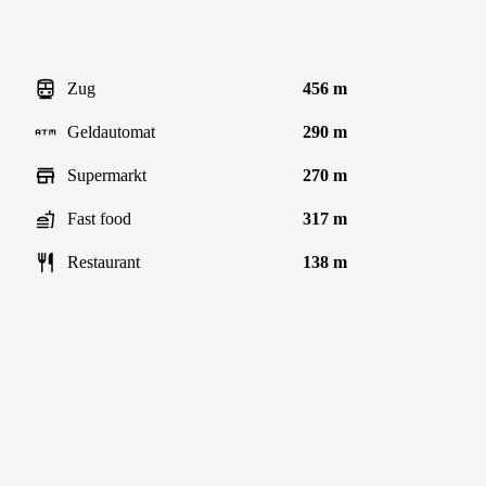
Zug
456 m
Geldautomat
290 m
Supermarkt
270 m
Fast food
317 m
Restaurant
138 m