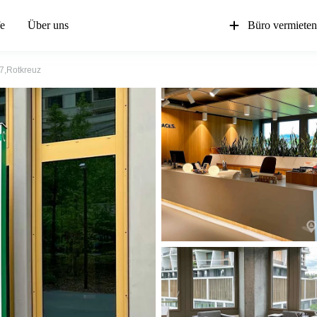
fe
Über uns
Büro vermiete
37,Rotkreuz