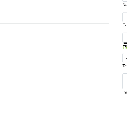
N
E-
In
Fi
Tr
Te
Ih