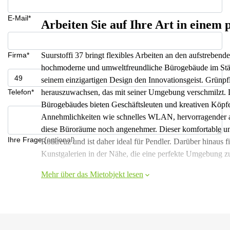
E-Mail*
Arbeiten Sie auf Ihre Art in einem 
Firma*
Suurstoffi 37 bringt flexibles Arbeiten an den aufstrebe
hochmoderne und umweltfreundliche Bürogebäude im Städt
seinem einzigartigen Design den Innovationsgeist. Grünpf
Telefon*
herauszuwachsen, das mit seiner Umgebung verschmilzt.
Bürogebäudes bieten Geschäftsleuten und kreativen Köpf
Annehmlichkeiten wie schnelles WLAN, hervorragender a
diese Büroräume noch angenehmer. Dieser komfortable und 
Ihre Frage (optional)
Rotkreuz und ist daher ideal für Pendler. Darüber hinaus f
Kunstgalerien in der Nähe, die eine perfekte Umgebung z
Mehr über das Mietobjekt lesen