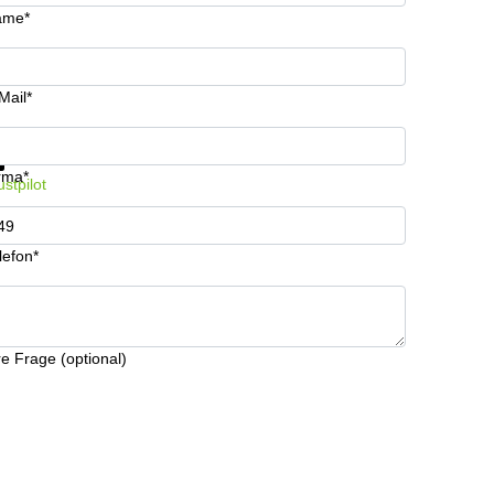
ame*
Mail*
formationen und Preise erhalten
Datenschutz
rma*
ustpilot
lefon*
re Frage (optional)