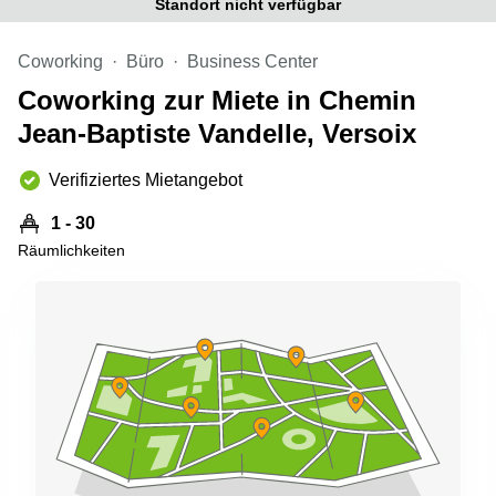
Standort nicht verfügbar
Aeschengraben
Basel
29 Basel
Büro
Coworking
Büro
Business Center
Zugerstrasse
mieten
32 Baar
Luzern
Coworking zur Miete in Chemin
Glärnischstrasse
Business
Jean-Baptiste Vandelle, Versoix
13 Wil
Center
Zürich
Verifiziertes Mietangebot
Werftestrasse
4 Luzern
Business
Center
1 - 30
Zug
Räumlichkeiten
Business
Center
Bern