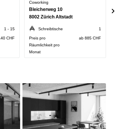
Coworking
Cowork
Bleicherweg 10
Beeth
8002 Zürich Altstadt
8002 
1 - 15
Schreibtische
1
P
140 CHF
Preis pro
ab 885 CHF
Kontakt
Räumlichkeit pro
Preisau
Monat