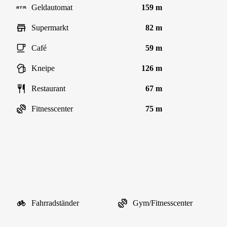
Geldautomat
159 m
Supermarkt
82 m
Café
59 m
Kneipe
126 m
Restaurant
67 m
Fitnesscenter
75 m
Fahrradständer
Gym/Fitnesscenter