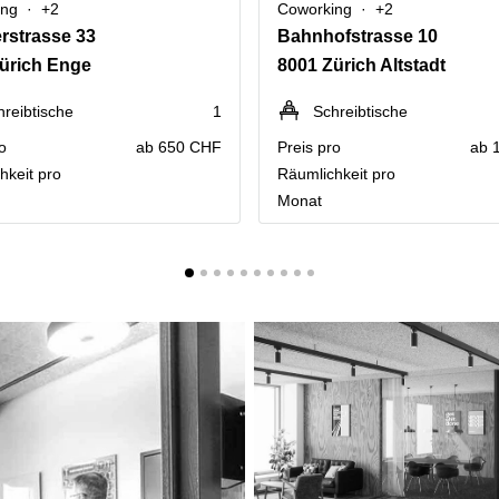
ing
+2
Coworking
+2
rstrasse 33
Bahnhofstrasse 10
ürich Enge
8001 Zürich Altstadt
hreibtische
1
Schreibtische
o
ab 650 CHF
Preis pro
ab 
hkeit pro
Räumlichkeit pro
Monat