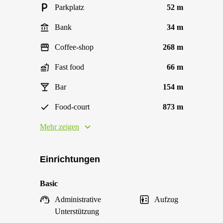
Parkplatz
52 m
Bank
34 m
Coffee-shop
268 m
Fast food
66 m
Bar
154 m
Food-court
873 m
Mehr zeigen
Einrichtungen
Basic
Administrative
Aufzug
Unterstützung