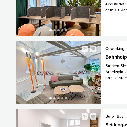
exklusiven 
dem 19. Jah
Mehr erfa
Coworking
Bahnhofplat
Bahnhofpl
Stärken Sie
Arbeitsplat
prestigeträc
Mehr erfa
Büro
Busin
Seidengass
Seidengas