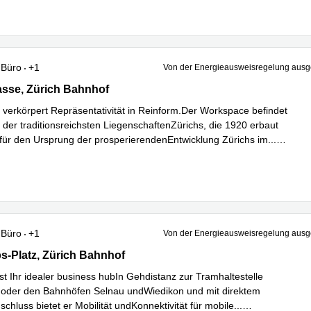
Büro
+1
Von der Energieausweisregelung au
sse 31, Zürich Bahnhof
asse, Zürich Bahnhof
c verkörpert Repräsentativität in Reinform.Der Workspace befindet
r der traditionsreichsten LiegenschaftenZürichs, die 1920 erbaut
für den Ursprung der prosperierendenEntwicklung Zürichs im
...
hren
Büro
+1
Von der Energieausweisregelung au
-Platz 1, Zürich Bahnhof
s-Platz, Zürich Bahnhof
st Ihr idealer business hubIn Gehdistanz zur Tramhaltestelle
 oder den Bahnhöfen Selnau undWiedikon und mit direktem
chluss bietet er Mobilität undKonnektivität für mobile
...