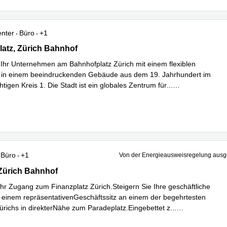
enter
Büro
+1
tz 1, Zürich Bahnhof
atz, Zürich Bahnhof
 Ihr Unternehmen am Bahnhofplatz Zürich mit einem flexiblen
z in einem beeindruckenden Gebäude aus dem 19. Jahrhundert im
htigen Kreis 1. Die Stadt ist ein globales Zentrum für
...
hren
Büro
+1
Von der Energieausweisregelung au
1, Zürich Bahnhof
 Zürich Bahnhof
 Ihr Zugang zum Finanzplatz Zürich.Steigern Sie Ihre geschäftliche
 einem repräsentativenGeschäftssitz an einem der begehrtesten
ürichs in direkterNähe zum Paradeplatz.Eingebettet z
...
hren