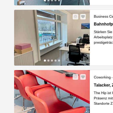
Business C
Bahnhofpla
Bahnhofpl
Stärken Sie
Arbeitsplat
prestigeträc
Mehr erfa
Coworking
Talacker 4
Talacker,
The Hip ist
Präsenz mit
Standorte Z
Mehr erfa