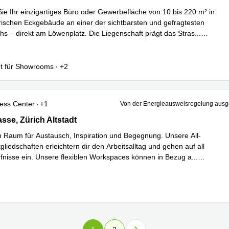
ie Ihr einzigartiges Büro oder Gewerbefläche von 10 bis 220 m² in
rischen Eckgebäude an einer der sichtbarsten und gefragtesten
hs – direkt am Löwenplatz. Die Liegenschaft prägt das Stras
...
hren
t für Showrooms
+2
ess Center
+1
Von der Energieausweisregelung au
se 29, Zürich Altstadt
sse, Zürich Altstadt
n Raum für Austausch, Inspiration und Begegnung. Unsere All-
tgliedschaften erleichtern dir den Arbeitsalltag und gehen auf all
fnisse ein. Unsere flexiblen Workspaces können in Bezug a
...
hren