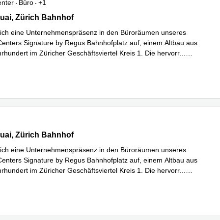
enter
Büro
+1
i 11, Zürich Bahnhof
ai, Zürich Bahnhof
sich eine Unternehmenspräsenz in den Büroräumen unseres
Centers Signature by Regus Bahnhofplatz auf, einem Altbau aus
rhundert im Züricher Geschäftsviertel Kreis 1. Die hervorr
...
hren
i 11, Zürich Bahnhof
ai, Zürich Bahnhof
sich eine Unternehmenspräsenz in den Büroräumen unseres
Centers Signature by Regus Bahnhofplatz auf, einem Altbau aus
rhundert im Züricher Geschäftsviertel Kreis 1. Die hervorr
...
hren