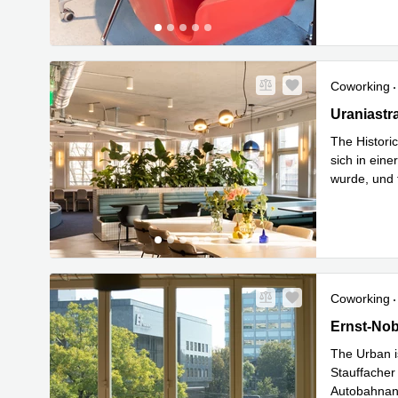
Coworking
Uraniastra
Uraniastr
The Histori
sich in eine
wurde, und 
Mehr erfa
Coworking
Ernst-Nobs
Ernst-Nob
The Urban i
Stauffacher
Autobahnans