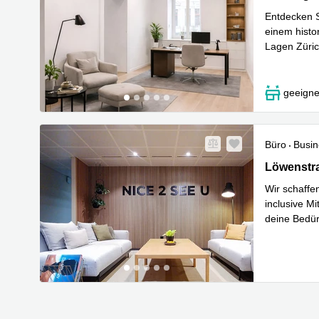
Entdecken S
einem histo
Lagen Züric
Mehr erfa
geeigne
Büro
Busin
Löwenstras
Löwenstra
Wir schaffe
inclusive Mi
deine Bedür
Mehr erfa