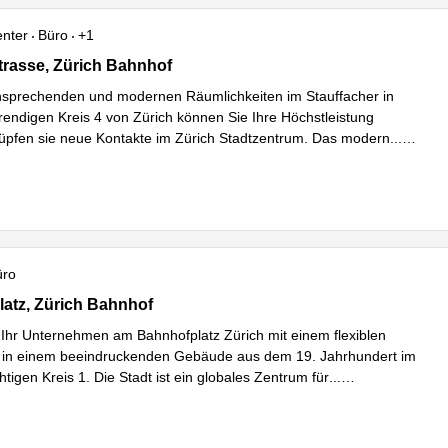
enter
Büro
+1
asse 47,Stauffacher, 2. und 4. Stock, Zürich Bahnhof
rasse, Zürich Bahnhof
nsprechenden und modernen Räumlichkeiten im Stauffacher in
trendigen Kreis 4 von Zürich können Sie Ihre Höchstleistung
üpfen sie neue Kontakte im Zürich Stadtzentrum. Das modern
...
hren
üro
tz 1, Zürich Bahnhof
atz, Zürich Bahnhof
 Ihr Unternehmen am Bahnhofplatz Zürich mit einem flexiblen
z in einem beeindruckenden Gebäude aus dem 19. Jahrhundert im
htigen Kreis 1. Die Stadt ist ein globales Zentrum für
...
hren