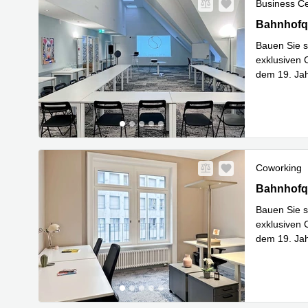
Business C
Bahnhofqua
Bahnhofqu
Bauen Sie 
exklusiven 
dem 19. Jah
Mehr erfa
Coworking
Bahnhofqua
Bahnhofqu
Bauen Sie 
exklusiven 
dem 19. Jah
Mehr erfa