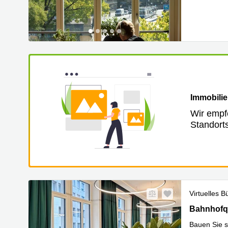
Mehr erfa
Immobilie
Wir empf
Standort
Virtuelles B
Bahnhofqua
Bahnhofqu
Bauen Sie 