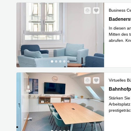
Business C
Badenerstr
Badenerst
In diesen a
Mitten des 
abrufen. Kn
Mehr erfa
Virtuelles B
Bahnhofpla
Bahnhofpl
Stärken Sie
Arbeitsplat
prestigeträc
Mehr erfa