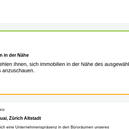
hren
n in der Nähe
ehlen Ihnen, sich Immobilien in der Nähe des ausgewäh
s anzuschauen.
üro
i 11, Zürich Altstadt
ai, Zürich Altstadt
sich eine Unternehmenspräsenz in den Büroräumen unseres