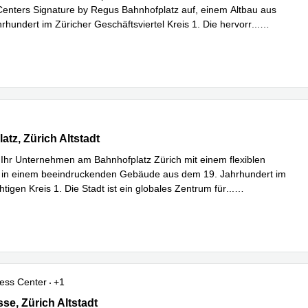
Centers Signature by Regus Bahnhofplatz auf, einem Altbau aus
rhundert im Züricher Geschäftsviertel Kreis 1. Die hervorr
...
hren
z 1, Zürich Altstadt
atz, Zürich Altstadt
 Ihr Unternehmen am Bahnhofplatz Zürich mit einem flexiblen
z in einem beeindruckenden Gebäude aus dem 19. Jahrhundert im
htigen Kreis 1. Die Stadt ist ein globales Zentrum für
...
hren
ess Center
+1
e 17, Zürich Altstadt
se, Zürich Altstadt