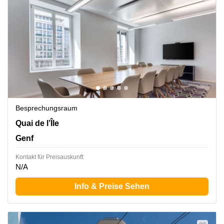
Besprechungsraum
Quai de l’Île 13, Genf
Quai de l’Île
Genf
Kontakt für Preisauskunft:
N/A
Info & Preise Sehen