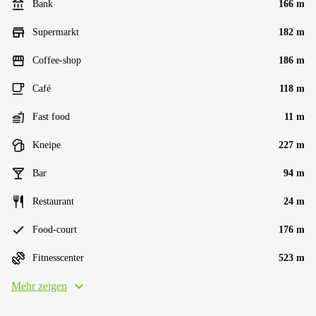
Bank
166 m
Supermarkt
182 m
Coffee-shop
186 m
Café
118 m
Fast food
11 m
Kneipe
227 m
Bar
94 m
Restaurant
24 m
Food-court
176 m
Fitnesscenter
523 m
Mehr zeigen