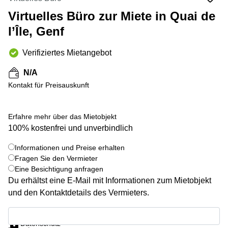
Coworking
Thurgauerstrasse
Lausanne
40 Zürich
Virtuelles Büro zur Miete in Quai de
Coworking
Gotthardstrasse
l’Île, Genf
Genf
26 Zug
Verifiziertes Mietangebot
Coworking
Bahnhofstrasse
Bern
28 Zug
N/A
Coworking
Gubelstrasse
Kontakt für Preisauskunft
Winterthur
12 Zug
Büro
General-
Erfahre mehr über das Mietobjekt
mieten
Guisan-
Zürich
Strasse
100% kostenfrei und unverbindlich
6/8 Zug
Büro
Informationen und Preise erhalten
mieten
Baarerstrasse
+ 1 bilder
Fragen Sie den Vermieter
Zug
141 Zug
Eine Besichtigung anfragen
Büro
Grafenauweg
Du erhältst eine E-Mail mit Informationen zum Mietobjekt
mieten
8 Zug
und den Kontaktdetails des Vermieters.
Bern
Teichgässlein
Informationen und Preise erhalten
Büro
9 Basel
Datenschutz
mieten