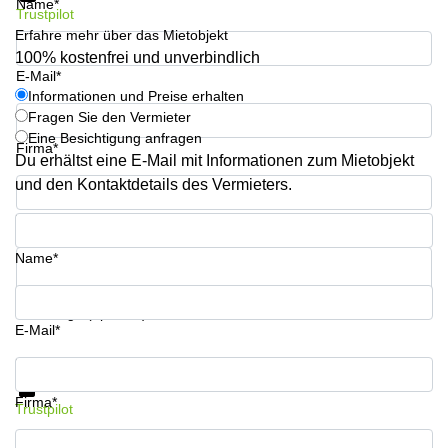
Name*
Aeschengraben
Basel
Trustpilot
29 Basel
Erfahre mehr über das Mietobjekt
Büro
100% kostenfrei und unverbindlich
Zugerstrasse
mieten
E-Mail*
32 Baar
Luzern
Informationen und Preise erhalten
Glärnischstrasse
Business
Fragen Sie den Vermieter
13 Wil
Center
Eine Besichtigung anfragen
Firma*
Zürich
Du erhältst eine E-Mail mit Informationen zum Mietobjekt
Werftestrasse
4 Luzern
Business
und den Kontaktdetails des Vermieters.
Center
Zug
Telefon*
Business
Name*
Center
Bern
Ihre Frage (optional)
E-Mail*
Informationen und Preise erhalten
Datenschutz
Firma*
Trustpilot