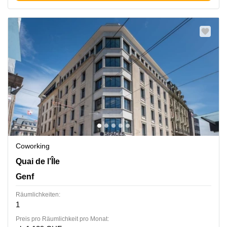
Coworking
Quai de l’Île 13, Genf
Quai de l’Île
Genf
Räumlichkeiten:
1
Preis pro Räumlichkeit pro Monat: