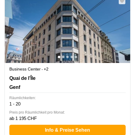
Business Center
+2
Quai de l’Île 13, Genf
Quai de l’Île
Genf
Räumlichkeiten:
1 - 20
Preis pro Räumlichkeit pro Monat:
ab 1 195 CHF
Info & Preise Sehen