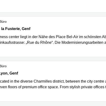
 Büro
la Fusterie 12, Genf
 la Fusterie, Genf
ess center liegt in der Nähe des Place Bel-Air im schönsten Abs
inkaufsstrasse: „Rue du Rhône“. Die Modernisierungsarbeiten
 Büro
yon 77, Genf
Lyon, Genf
ocated in the diverse Charmilles district, between the city centre
ven floors of premium office space. From stylish private offices t