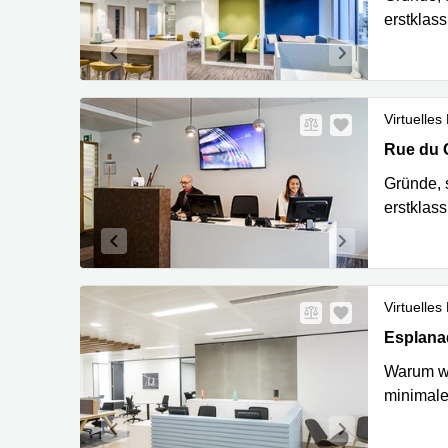
erstklas
Virtuelles
Rue du C
Rue du 
Gründe, s
erstklas
Virtuelles
Esplanad
Esplana
Warum wä
minimale