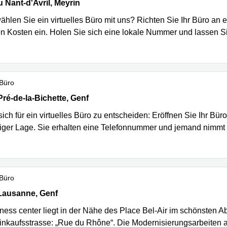
Nant-d'Avril 150, Meyrin
 Nant-d'Avril, Meyrin
hlen Sie ein virtuelles Büro mit uns? Richten Sie Ihr Büro an 
n Kosten ein. Holen Sie sich eine lokale Nummer und lassen 
 Büro
é-de-la-Bichette 1, 3ème étage, Genf
ré-de-la-Bichette, Genf
ich für ein virtuelles Büro zu entscheiden: Eröffnen Sie Ihr Bür
siger Lage. Sie erhalten eine Telefonnummer und jemand nimmt f
 Büro
ausanne 15, Genf
Lausanne, Genf
ess center liegt in der Nähe des Place Bel-Air im schönsten Abs
inkaufsstrasse: „Rue du Rhône“. Die Modernisierungsarbeiten