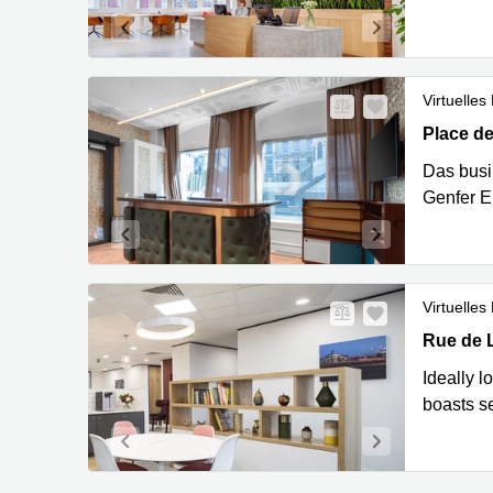
Virtuelles
Place de 
Place de
Das busin
Genfer E
Virtuelles
Rue de L
Rue de 
Ideally l
boasts se