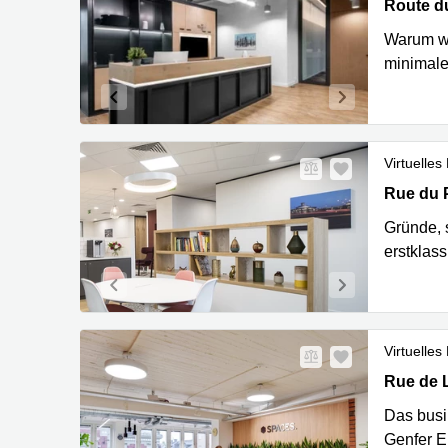
Route du 
Route du
Warum wä
minimale
Virtuelles
Rue du Pr
Rue du P
Gründe, s
erstklas
Virtuelles
Rue de L
Rue de 
Das busin
Genfer E