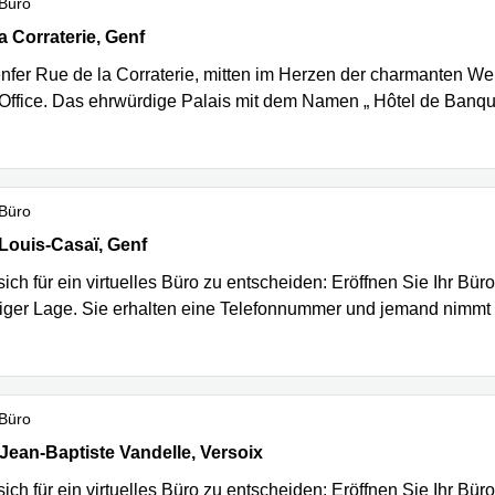
 Büro
 Corraterie 5, Genf
a Corraterie, Genf
enfer Rue de la Corraterie, mitten im Herzen der charmanten Wel
 Office. Das ehrwürdige Palais mit dem Namen „ Hôtel de Banque“
 Büro
ouis-Casaï 18, Genf
Louis-Casaï, Genf
ich für ein virtuelles Büro zu entscheiden: Eröffnen Sie Ihr Bür
siger Lage. Sie erhalten eine Telefonnummer und jemand nimmt f
 Büro
ean-Baptiste Vandelle 3A, Versoix
ean-Baptiste Vandelle, Versoix
ich für ein virtuelles Büro zu entscheiden: Eröffnen Sie Ihr Bür