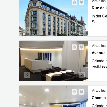
Virtuelles
Rue de la
Rue de l
In der G
Satellite
Virtuelles
Avenue L
Avenue 
Gründe, s
erstklas
Virtuelles
Chemin J
Chemin J
Gründe, s