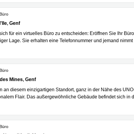
 Büro
’Ile 13, Genf
'Ile, Genf
ich für ein virtuelles Büro zu entscheiden: Eröffnen Sie Ihr Bür
siger Lage. Sie erhalten eine Telefonnummer und jemand nimmt f
 Büro
es Mines 2, Genf
des Mines, Genf
en an diesem einzigartigen Standort, ganz in der Nähe des UNO-S
ionalem Flair. Das außergewöhnliche Gebäude befindet sich in d
 Büro