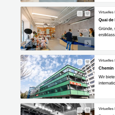
Virtuelles
Quai de l
Quai de l
Gründe, s
erstklas
Virtuelles
Chemin d
Chemin 
Wir biet
internat
Virtuelles