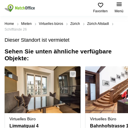
Favoriten
Menü
Mieten / Vermieten
Home
Mieten
Virtuelles büros
Zürich
Zürich Altstadt
Schifflände 26
Hilfe
Produktseiten
Beliebte
Beliebte
Dieser Standort ist vermietet
Städte
Suchanfragen
Büro
Sehen Sie unten ähnliche verfügbare
Über uns
Coworking
Leutschenbachstrasse
Objekte:
Business
Zürich
95 Zürich
Center
Büro vermieten
Coworking
Bahnhofplatz
Coworking
Zug
1 Zürich
Preis
Virtuelle
Coworking
Bahnhofstrasse
Büros
Basel
10 Zürich
Anmelden
Besprechungsräume
Coworking
Bahnhofstrasse
Luzern
100 Zürich
Sprache wählen
French
Coworking
Europaallee
Virtuelles Büro
Virtuelles Büro
Lugano
41 Zürich
Limmatquai 4
Bahnhofstrasse 