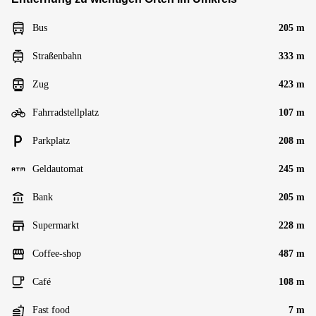
Bus
205 m
Straßenbahn
333 m
Zug
423 m
Fahrradstellplatz
107 m
Parkplatz
208 m
Geldautomat
245 m
Bank
205 m
Supermarkt
228 m
Coffee-shop
487 m
Café
108 m
Fast food
7 m