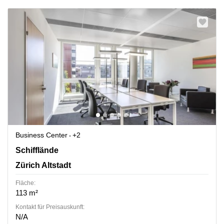
Business Center
+2
Schifflände 26, Zürich Altstadt
Schifflände
Zürich Altstadt
Fläche:
113 m²
Kontakt für Preisauskunft:
N/A