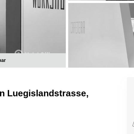
bar
in Luegislandstrasse,