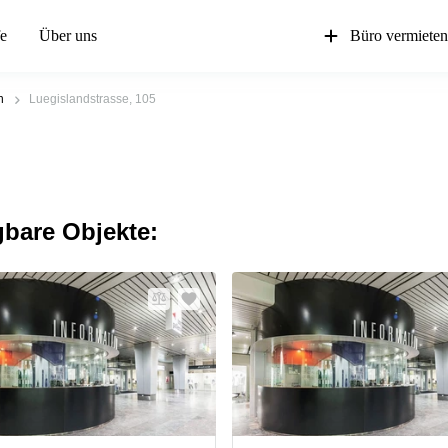
fe
Über uns
Büro vermiete
n
Luegislandstrasse, 105
gbare Objekte: