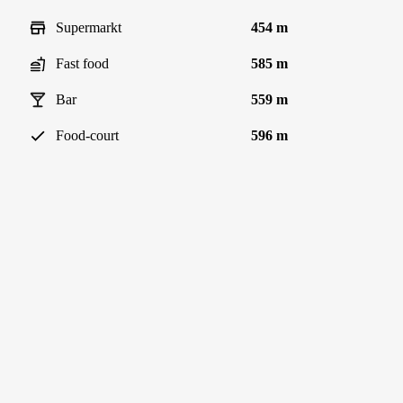
Supermarkt
454 m
Fast food
585 m
Bar
559 m
Food-court
596 m