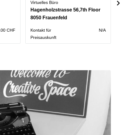
Virtuelles Büro
Virtuel
Hagenholzstrasse 56,7th Floor
Leuts
8050 Frauenfeld
8050 
100 CHF
Kontakt für
N/A
Kontakt
Preisauskunft
Preisau