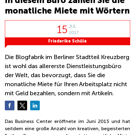
In diesem Büro zahlen Sie die
Thurgauerstrasse
40 Zürich
Büro
monatliche Miete mit Wörtern
mieten
Thurgauerstrasse
Luzern
40 8050 Zürich
15
JUL
Coworking
Bahnhofstrasse
2017
Space
28 Zug
Zürich
Friederike Schüle
General
Coworking
Guisan
Zug
Die Blogfabrik im Berliner Stadtteil Kreuzberg
Strasse
6 Zug
Coworking
ist wohl das allererste Dienstleistungsbüro
Basel
der Welt, das bevorzugt, dass Sie die
Gubelstrasse
12 6300 Zug
Coworking
monatliche Miete für Ihren Arbeitsplatz nicht
Luzern
Gotthardstrasse
mit Geld bezahlen, sondern mit Artikeln.
26 6300 Zug
Coworking
Lugano
Oberallmendstrasse
18 6300 Zug
Coworking
Winterthur
Das Business Center eröffnete im Juni 2015 und hat
Aeschengraben
29 4051 Basel
Business
seitdem eine große Anzahl von kreativen, begeisterten
Center