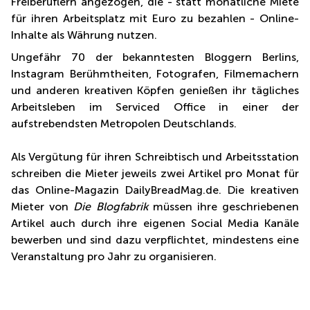
Freiberuflern angezogen, die - statt monatliche Miete
Rathausstrasse
Zürich
14 6340 Baar
für ihren Arbeitsplatz mit Euro zu bezahlen - Online-
Business
Inhalte als Währung nutzen.
Turmstrasse
Center
18
Genf
Ungefähr 70 der bekanntesten Bloggern Berlins,
Steinhausen
Instagram Berühmtheiten, Fotografen, Filmemachern
Business
Suurstoffi
und anderen kreativen Köpfen genießen ihr tägliches
Center
37 6343
Zug
Arbeitsleben im Serviced Office in einer der
Rotkreuz
aufstrebendsten Metropolen Deutschlands.
Business
Center
Basel
Als Vergütung für ihren Schreibtisch und Arbeitsstation
schreiben die Mieter jeweils zwei Artikel pro Monat für
Business
Center
das Online-Magazin DailyBreadMag.de. Die kreativen
Luzern
Mieter von
Die Blogfabrik
müssen ihre geschriebenen
Artikel auch durch ihre eigenen Social Media Kanäle
bewerben und sind dazu verpflichtet, mindestens eine
Veranstaltung pro Jahr zu organisieren.