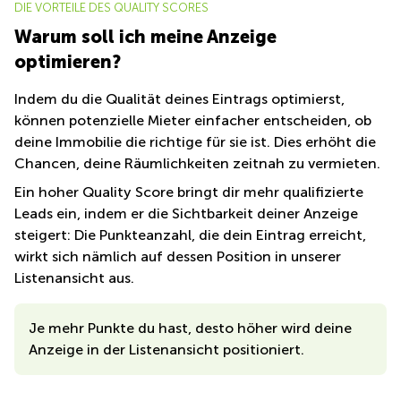
DIE VORTEILE DES QUALITY SCORES
Büro
Grafenauweg
mieten
8 Zug
Warum soll ich meine Anzeige
Bern
optimieren?
Teichgässlein
Büro
9 Basel
mieten
Indem du die Qualität deines Eintrags optimierst,
Basel
können potenzielle Mieter einfacher entscheiden, ob
Aeschengraben
29 Basel
deine Immobilie die richtige für sie ist. Dies erhöht die
Büro
Chancen, deine Räumlichkeiten zeitnah zu vermieten.
mieten
Zugerstrasse
Luzern
Ein hoher Quality Score bringt dir mehr qualifizierte
32 Baar
Leads ein, indem er die Sichtbarkeit deiner Anzeige
Business
Glärnischstrasse
steigert: Die Punkteanzahl, die dein Eintrag erreicht,
Center
13 Wil
Zürich
wirkt sich nämlich auf dessen Position in unserer
Listenansicht aus.
Werftestrasse
Business
4 Luzern
Center
Zug
Je mehr Punkte du hast, desto höher wird deine
Anzeige in der Listenansicht positioniert.
Business
Center
Bern