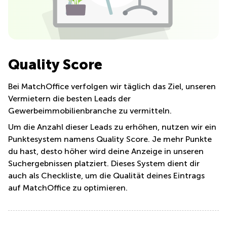
Coworking
Europaallee
Lugano
41 Zürich
Coworking
Thurgauerstrasse
Lausanne
40 Zürich
Quality Score
Coworking
Gotthardstrasse
Genf
26 Zug
Bei MatchOffice verfolgen wir täglich das Ziel, unseren
Coworking
Bahnhofstrasse
Vermietern die besten Leads der
Bern
28 Zug
Gewerbeimmobilienbranche zu vermitteln.
Coworking
Um die Anzahl dieser Leads zu erhöhen, nutzen wir ein
Gubelstrasse
Winterthur
12 Zug
Punktesystem namens Quality Score. Je mehr Punkte
du hast, desto höher wird deine Anzeige in unseren
Büro
General-
mieten
Suchergebnissen platziert. Dieses System dient dir
Guisan-
Zürich
auch als Checkliste, um die Qualität deines Eintrags
Strasse
6/8 Zug
auf MatchOffice zu optimieren.
Büro
mieten
Baarerstrasse
Zug
141 Zug