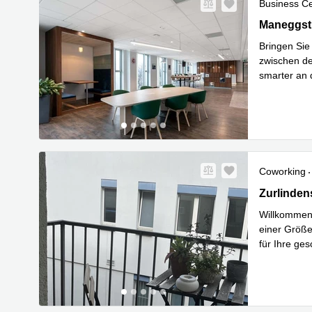
Business C
Maneggstra
Maneggstr
Bringen Sie
zwischen de
smarter an 
Mehr erfa
Coworking
Zurlindens
Zurlinden
Willkommen 
einer Größe 
für Ihre ges
Mehr erfa