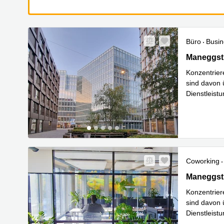
Büro
Busin
Maneggstra
Maneggstr
Konzentrier
sind davon 
Dienstleistu
Mehr erfa
Coworking
Maneggstra
Maneggstr
Konzentrier
sind davon 
Dienstleistu