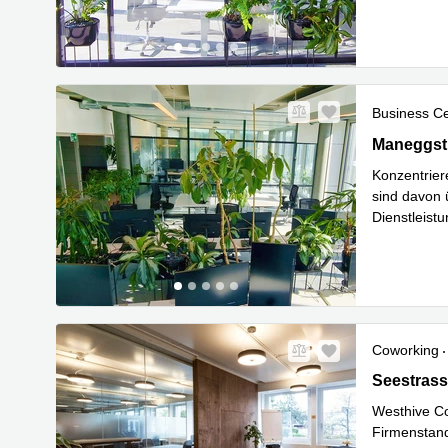
Mehr erfa
Business C
Maneggstra
Maneggstr
Konzentrier
sind davon 
Dienstleistu
Mehr erfa
Coworking
Seestrasse
Seestrass
Westhive Co
Firmenstand