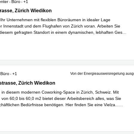
enter
Büro
+1
sse 33, Pergamin II,Greencity, Zürich Wiedikon
asse, Zürich Wiedikon
 Ihr Unternehmen mit flexiblen Büroräumen in idealer Lage
r Innenstadt und dem Flughafen von Zürich voran. Arbeiten Sie
diesem gefragten Standort in einem dynamischen, lebhaften Ges
...
hren
Büro
+1
Von der Energieausweisregelung au
trasse 215A, Zürich Wiedikon
strasse, Zürich Wiedikon
in diesem modernen Coworking-Space in Zürich, Schweiz. Mit
von 60,0 bis 60,0 m2 bietet dieser Arbeitsbereich alles, was Sie
chäftlichen Bedürfnisse benötigen. Hier finden Sie eine Vielza
...
hren