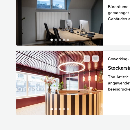
Büroräume m
gemanaget g
Gebäudes an
Mehr erfa
Coworking
Stockerstr
Stockerst
The Artisti
angewendet
beeindrucke
Meh
Züric
...