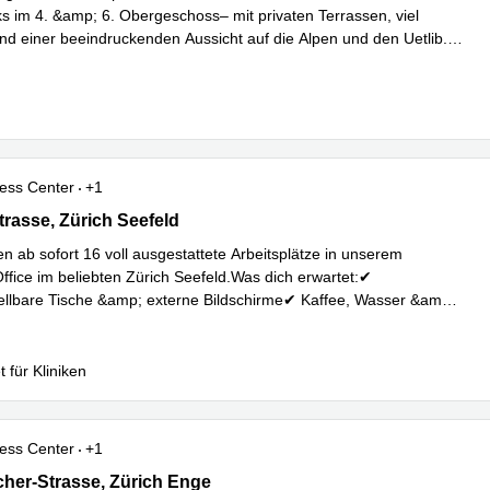
ks im 4. &amp; 6. Obergeschoss– mit privaten Terrassen, viel
und einer beeindruckenden Aussicht auf die Alpen und den Uetlib
...
hren
ess Center
+1
rasse 36, Zürich Seefeld
trasse, Zürich Seefeld
en ab sofort 16 voll ausgestattete Arbeitsplätze in unserem
fice im beliebten Zürich Seefeld.Was dich erwartet:✔
llbare Tische &amp; externe Bildschirme✔ Kaffee, Wasser &amp;
Mehr erfahren
ge
...
 für Kliniken
ess Center
+1
her-Strasse 5, Zürich Enge
cher-Strasse, Zürich Enge