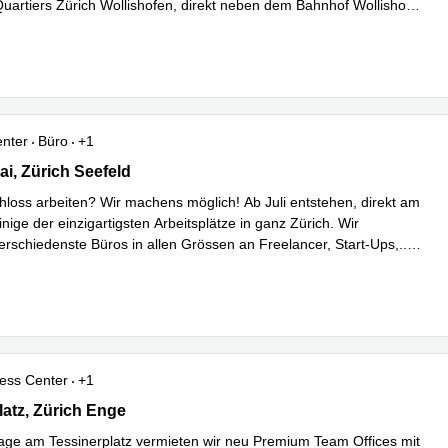
 Quartiers Zürich Wollishofen, direkt neben dem Bahnhof Wollisho
...
hren
enter
Büro
+1
 24, Zürich Seefeld
i, Zürich Seefeld
hloss arbeiten? Wir machens möglich! Ab Juli entstehen, direkt am
nige der einzigartigsten Arbeitsplätze in ganz Zürich. Wir
erschiedenste Büros in allen Grössen an Freelancer, Start-Ups,
...
hren
ess Center
+1
atz 7, Zürich Enge
latz, Zürich Enge
age am Tessinerplatz vermieten wir neu Premium Team Offices mit