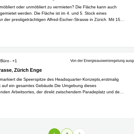
öbliert oder unmöbliert zu vermieten? Die Fläche kann auch
emietet werden. Die Fläche ist im 4. und 5. Stock eines
 der prestigeträchtigen Alfred-Escher-Strasse in Zürich. Mit 150
...
hren
Büro
+1
Von der Energieausweisregelung au
asse 33, Zürich Enge
rasse, Zürich Enge
c markiert die Speerspitze des Headsquarter-Konzepts,erstmalig
 auf ein gesamtes Gebäude.Die Umgebung dieses
nden Arbeitsortes, der direkt zwischendem Paradeplatz und dem
r erfahren