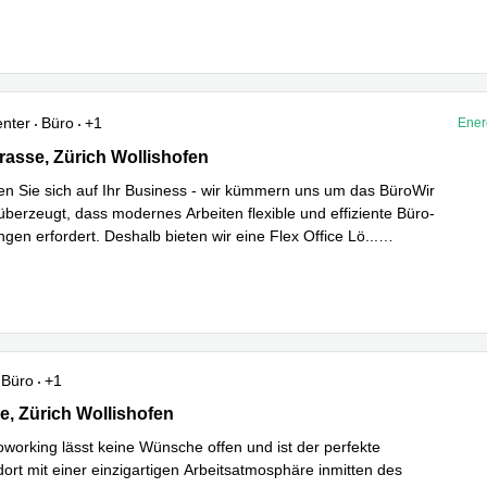
hren
enter
Büro
+1
Ener
sse 17, Zürich Wollishofen
asse, Zürich Wollishofen
en Sie sich auf Ihr Business - wir kümmern uns um das BüroWir
überzeugt, dass modernes Arbeiten flexible und effiziente Büro-
ngen erfordert. Deshalb bieten wir eine Flex Office Lö
...
hren
Büro
+1
 353, Zürich Wollishofen
e, Zürich Wollishofen
working lässt keine Wünsche offen und ist der perfekte
ort mit einer einzigartigen Arbeitsatmosphäre inmitten des