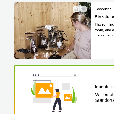
Coworking
Binzstrass
Binzstras
The rent in
room, and a
the same flo
Mehr erfa
Immobilie
Wir empf
Standort