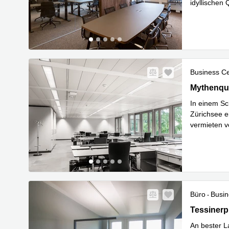
idyllischen
Mehr erfa
Business C
Mythenquai
Mythenqua
In einem Sc
Zürichsee ei
vermieten v
Mehr erfa
Büro
Busin
Tessinerpl
Tessinerp
An bester L