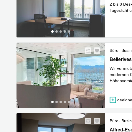
2 bis 8 Des
Tageslicht 
Mehr erfa
Büro
Busin
Bellerivest
Bellerives
Wir vermiet
modernen Of
Höhenverste
regelmässi
geeignet
Büro
Busin
Alfred-Esc
Alfred-Es