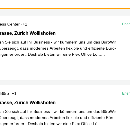
ess Center
+1
Ener
sse 17, Zürich Wollishofen
asse, Zürich Wollishofen
en Sie sich auf Ihr Business - wir kümmern uns um das BüroWir
überzeugt, dass modernes Arbeiten flexible und effiziente Büro-
ngen erfordert. Deshalb bieten wir eine Flex Office Lö
...
hren
Büro
+1
Ener
sse 17, Zürich Wollishofen
asse, Zürich Wollishofen
en Sie sich auf Ihr Business - wir kümmern uns um das BüroWir
überzeugt, dass modernes Arbeiten flexible und effiziente Büro-
ngen erfordert. Deshalb bieten wir eine Flex Office Lö
...