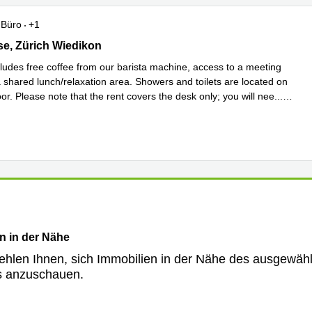
Büro
+1
e 39, Zürich Wiedikon
se, Zürich Wiedikon
cludes free coffee from our barista machine, access to a meeting
 shared lunch/relaxation area. Showers and toilets are located on
or. Please note that the rent covers the desk only; you will nee
...
hren
n in der Nähe
ehlen Ihnen, sich Immobilien in der Nähe des ausgewäh
s anzuschauen.