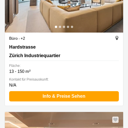
Büro
+2
Hardstrasse 201, Zürich Industriequartier
Hardstrasse
Zürich Industriequartier
Fläche:
13 - 150 m²
Kontakt für Preisauskunft:
N/A
Info & Preise Sehen