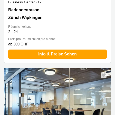
Business Center
+2
Badenerstrasse 549,1. und 3. Stock, Zürich Wipkingen
Badenerstrasse
Zürich Wipkingen
Räumlichkeiten:
2 - 24
Preis pro Räumlichkeit pro Monat:
ab 309 CHF
Info & Preise Sehen