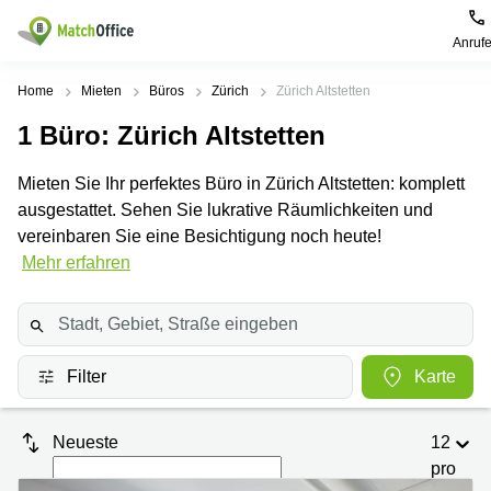
Anruf
Mieten / Vermieten
Home
Mieten
Büros
Zürich
Zürich Altstetten
1
Büro
: Zürich Altstetten
Hilfe
Produktseiten
Beliebte
Beliebte
Städte
Suchanfragen
Mieten Sie Ihr perfektes Büro in Zürich Altstetten: komplett
Büro
Über uns
ausgestattet. Sehen Sie lukrative Räumlichkeiten und
Coworking
Leutschenbachstrasse
Business
Zürich
95 Zürich
vereinbaren Sie eine Besichtigung noch heute!
Center
Büro vermieten
Mehr erfahren
Coworking
Bahnhofplatz
Coworking
Zug
1 Zürich
Preis
Virtuelle
Coworking
Bahnhofstrasse
Büros
Basel
10 Zürich
Anmelden
Filter
Karte
Besprechungsräume
Coworking
Bahnhofstrasse
Luzern
100 Zürich
Sprache wählen
French
Coworking
Europaallee
Neueste
12
Lugano
41 Zürich
pro