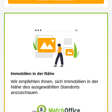
Aeschengraben
Basel
29 Basel
Büro
Zugerstrasse
mieten
32 Baar
Luzern
Glärnischstrasse
Business
13 Wil
Center
Zürich
Werftestrasse
4 Luzern
Business
Center
Zug
Business
Center
Bern
Immobilien in der Nähe
Wir empfehlen Ihnen, sich Immobilien in der
Nähe des ausgewählten Standorts
anzuschauen.