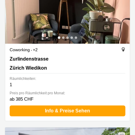
Coworking
+2
Zurlindenstrasse 215A, Zürich Wiedikon
Zurlindenstrasse
Zürich Wiedikon
Räumlichkeiten:
1
Preis pro Räumlichkeit pro Monat:
ab 385 CHF
Info & Preise Sehen