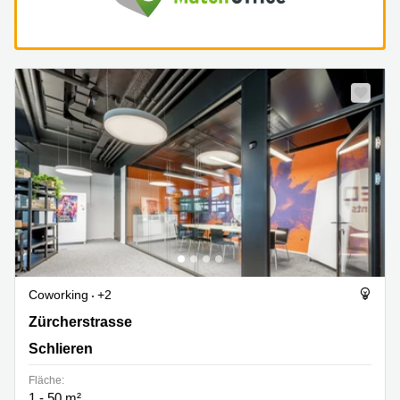
Coworking
+2
Zürcherstrasse 39, Schlieren
Zürcherstrasse
Schlieren
Fläche:
1 - 50 m²