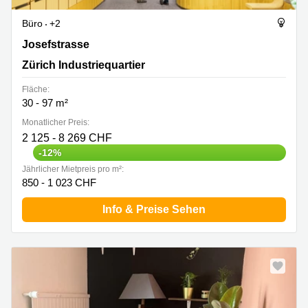
Büro
+2
Josefstrasse 214A, Zürich Industriequartier
Josefstrasse
Zürich Industriequartier
Fläche:
30 - 97 m²
Monatlicher Preis:
2 125 - 8 269 CHF
-12%
Jährlicher Mietpreis pro m²:
850 - 1 023 CHF
Info & Preise Sehen