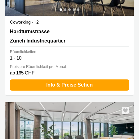
Coworking
+2
Hardturmstrasse 161, Zürich Industriequartier
Hardturmstrasse
Zürich Industriequartier
Räumlichkeiten:
1 - 10
Preis pro Räumlichkeit pro Monat:
ab 165 CHF
Info & Preise Sehen