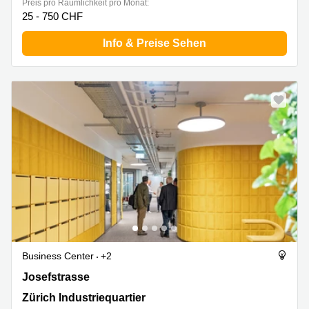
Preis pro Räumlichkeit pro Monat:
25 - 750 CHF
Info & Preise Sehen
Business Center
+2
Josefstrasse 214, Zürich Industriequartier
Josefstrasse
Zürich Industriequartier