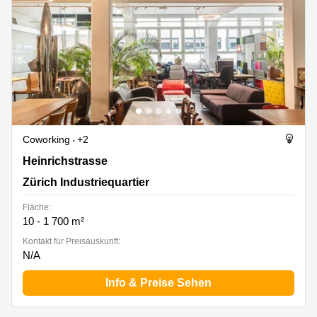
Coworking
+2
Heinrichstrasse 267A, Zürich Industriequartier
Heinrichstrasse
Zürich Industriequartier
Fläche:
10 - 1 700 m²
Kontakt für Preisauskunft:
N/A
Info & Preise Sehen