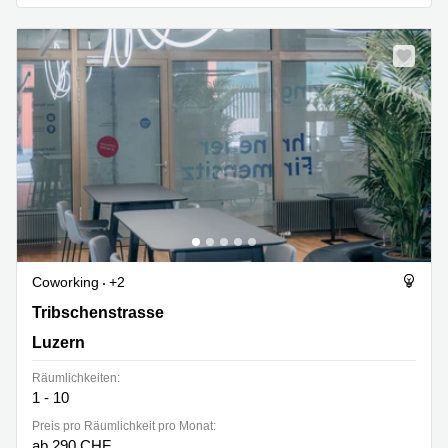
Coworking
+2
Tribschenstrasse, 62a, Luzern
Tribschenstrasse
Luzern
Räumlichkeiten:
1 - 10
Preis pro Räumlichkeit pro Monat:
ab 290 CHF