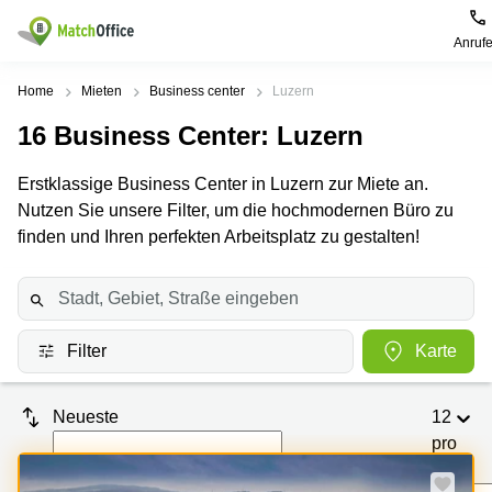
Anruf
Mieten / Vermieten
Home
Mieten
Business center
Luzern
16
Business Center
: Luzern
Hilfe
Produktseiten
Beliebte
Beliebte
Städte
Suchanfragen
Erstklassige Business Center in Luzern zur Miete an.
Büro
Über uns
Nutzen Sie unsere Filter, um die hochmodernen Büro zu
Coworking
Leutschenbachstrasse
Business
Zürich
95 Zürich
finden und Ihren perfekten Arbeitsplatz zu gestalten!
Center
Büro vermieten
Coworking
Bahnhofplatz
Coworking
Zug
1 Zürich
Preis
Virtuelle
Coworking
Bahnhofstrasse
Büros
Basel
10 Zürich
Filter
Karte
Anmelden
Besprechungsräume
Coworking
Bahnhofstrasse
Luzern
100 Zürich
Neueste
12
Sprache wählen
French
Coworking
Europaallee
pro
Lugano
41 Zürich
Seite