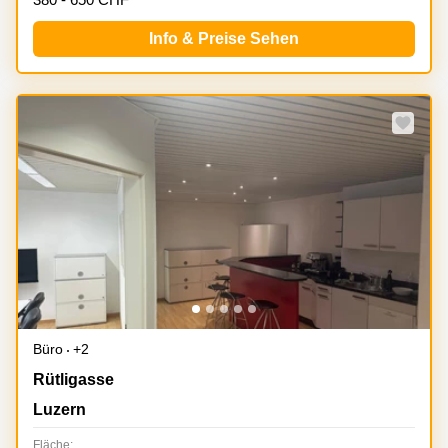
Info & Preise Sehen
Büro
+2
Rütligasse 2, Luzern
Rütligasse
Luzern
Fläche: