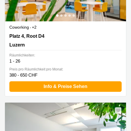
Coworking
+2
Platz 4, Root D4, Luzern
Platz 4, Root D4
Luzern
Räumlichkeiten:
1 - 26
Preis pro Räumlichkeit pro Monat:
380 - 650 CHF
Info & Preise Sehen