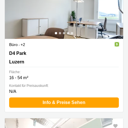
Büro
+2
D4 Park 10, Luzern
D4 Park
Luzern
Fläche:
16 - 54 m²
Kontakt für Preisauskunft:
N/A
Info & Preise Sehen