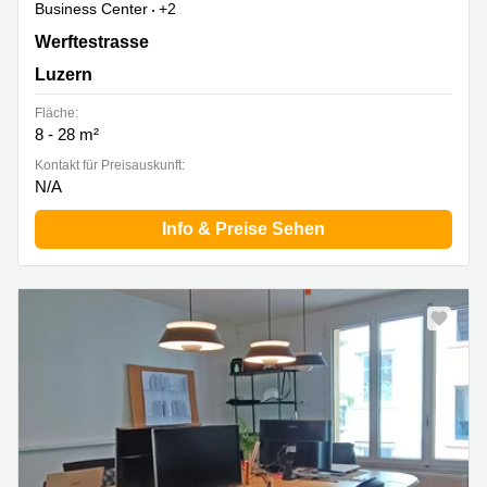
Business Center
+2
Werftestrasse 4, Luzern
Werftestrasse
Luzern
Fläche:
8 - 28 m²
Kontakt für Preisauskunft:
N/A
Info & Preise Sehen