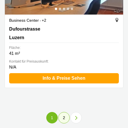
Business Center
+2
Dufourstrasse 20A, Luzern
Dufourstrasse
Luzern
Fläche:
41 m²
Kontakt für Preisauskunft:
N/A
Info & Preise Sehen
1
2