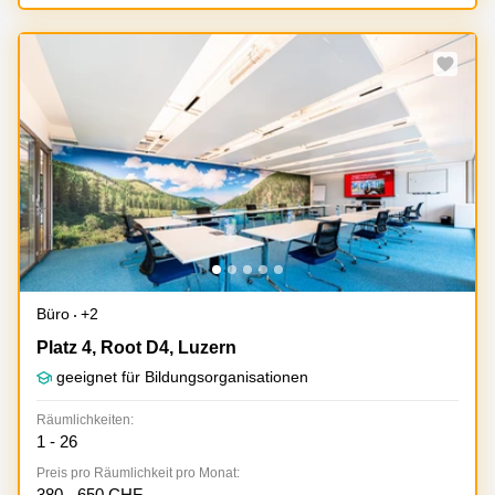
Aeschengraben
Basel
29 Basel
Büro
Zugerstrasse
mieten
32 Baar
Luzern
Glärnischstrasse
Business
13 Wil
Center
Zürich
Werftestrasse
4 Luzern
Business
Center
Zug
Business
Center
Büro
+2
Bern
Platz 4, Root D4, Luzern
Platz 4, Root D4, Luzern
geeignet für Bildungsorganisationen
Räumlichkeiten:
1 - 26
Preis pro Räumlichkeit pro Monat:
380 - 650 CHF