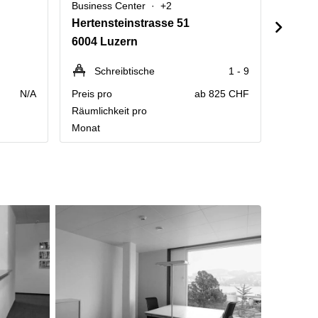
Business Center
+2
Busine
Hertensteinstrasse 51
Am Ma
6004 Luzern
6010 
Schreibtische
1 - 9
Sc
N/A
Preis pro
ab 825 CHF
Preis p
Räumlichkeit pro
Räumlic
Monat
Monat