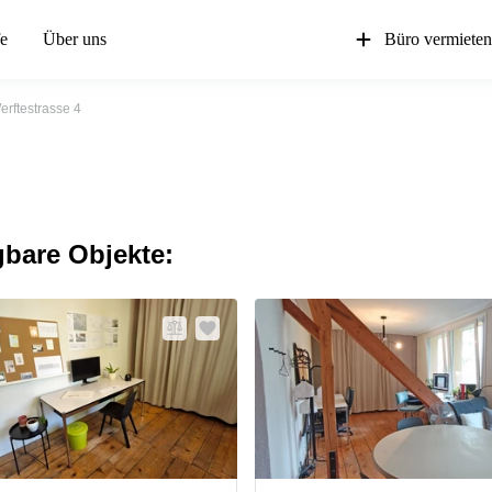
fe
Über uns
Büro vermiete
erftestrasse 4
gbare Objekte: