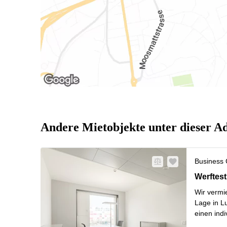
Andere Mietobjekte unter dieser A
Business 
Werftestr
Werftest
Wir vermi
Lage in L
einen indi
Preissyst