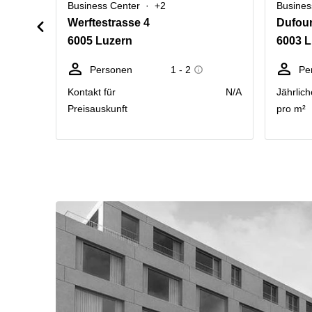
Business Center
+2
Busines
Werftestrasse 4
Dufour
6005 Luzern
6003 L
Personen
1 - 2
Pe
Kontakt für
N/A
Jährlich
Preisauskunft
pro m²