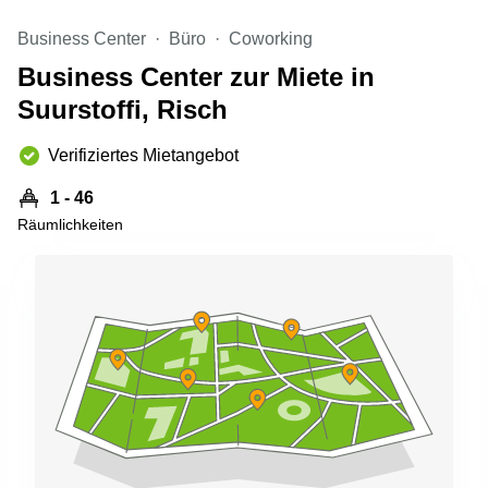
Aeschengraben
Basel
29 Basel
Business Center
Büro
Coworking
Büro
Zugerstrasse
mieten
Business Center zur Miete in
32 Baar
Luzern
Suurstoffi, Risch
Glärnischstrasse
Business
13 Wil
Center
Verifiziertes Mietangebot
Zürich
Werftestrasse
4 Luzern
1 - 46
Business
Center
Räumlichkeiten
Zug
Business
Center
Bern