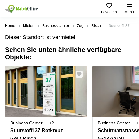
Favoriten
Menü
Mieten / Vermieten
Home
Mieten
Business center
Zug
Risch
Suurstoffi 37
Dieser Standort ist vermietet
Hilfe
Produktseiten
Beliebte
Beliebte
Städte
Suchanfragen
Sehen Sie unten ähnliche verfügbare
Büro
Objekte:
Über uns
Coworking
Leutschenbachstrasse
Business
Zürich
95 Zürich
Center
Büro vermieten
Coworking
Bahnhofplatz
Coworking
Zug
1 Zürich
Preis
Virtuelle
Coworking
Bahnhofstrasse
Büros
Basel
10 Zürich
Anmelden
Besprechungsräume
Coworking
Bahnhofstrasse
Luzern
100 Zürich
Sprache wählen
French
Business Center
+2
Business Center
+
Coworking
Europaallee
Lugano
41 Zürich
Suurstoffi 37,Rotkreuz
Schürmattstrasse
6343 Risch
5643 Aarau