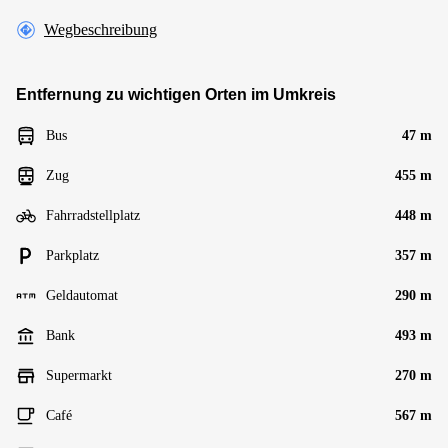
Wegbeschreibung
Entfernung zu wichtigen Orten im Umkreis
Bus
47 m
Zug
455 m
Fahrradstellplatz
448 m
Parkplatz
357 m
Geldautomat
290 m
Bank
493 m
Supermarkt
270 m
Café
567 m