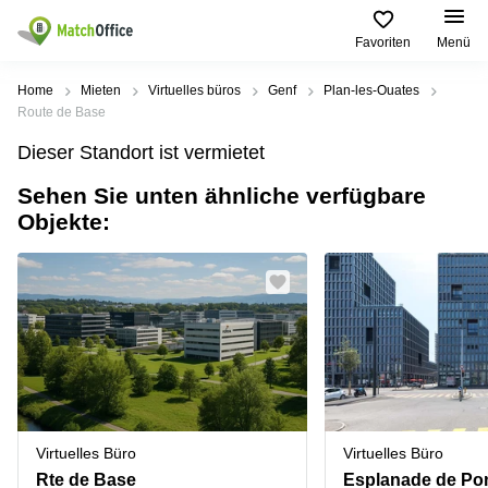
Favoriten
Menü
Mieten / Vermieten
Home
Mieten
Virtuelles büros
Genf
Plan-les-Ouates
Route de Base
Hilfe
Produktseiten
Beliebte
Beliebte
Dieser Standort ist vermietet
Städte
Suchanfragen
Büro
Sehen Sie unten ähnliche verfügbare
Über uns
Coworking
Leutschenbachstrasse
Objekte:
Business
Zürich
95 Zürich
Center
Büro vermieten
Coworking
Bahnhofplatz
Coworking
Zug
1 Zürich
Preis
Virtuelle
Coworking
Bahnhofstrasse
Büros
Basel
10 Zürich
Anmelden
Besprechungsräume
Coworking
Bahnhofstrasse
Luzern
100 Zürich
Sprache wählen
French
Coworking
Europaallee
Virtuelles Büro
Virtuelles Büro
Lugano
41 Zürich
Rte de Base