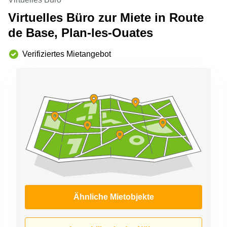
Aeschengraben
Basel
29 Basel
Virtuelles Büro zur Miete in Route
Büro
de Base, Plan-les-Ouates
Zugerstrasse
mieten
32 Baar
Luzern
Verifiziertes Mietangebot
Glärnischstrasse
Business
13 Wil
Center
Zürich
Werftestrasse
4 Luzern
Business
Center
Zug
Business
Center
Bern
Ähnliche Mietobjekte