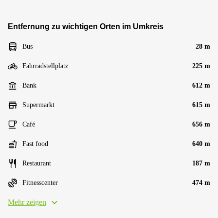
Entfernung zu wichtigen Orten im Umkreis
Bus
28 m
Fahrradstellplatz
225 m
Bank
612 m
Supermarkt
615 m
Café
656 m
Fast food
640 m
Restaurant
187 m
Fitnesscenter
474 m
Mehr zeigen