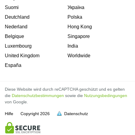
Suomi
Україна
Deutchland
Polska
Nederland
Hong Kong
Belgique
Singapore
Luxembourg
India
United Kingdom
Worldwide
España
Diese Website wird durch reCAPTCHA geschützt und es gelten
die
Datenschutzbestimmungen
sowie die
Nutzungsbedingungen
von Google.
Hilfe
Copyright
2026
Datenschutz
voll
voll
voll
voll
voll
voll
voll
voll
voll
voll