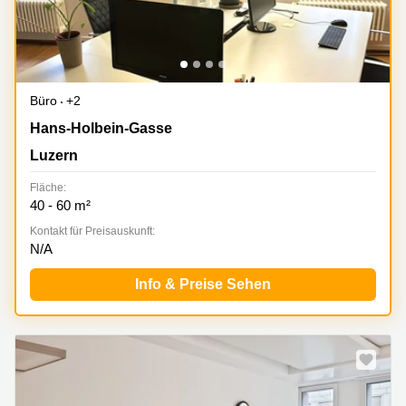
Büro
+2
Hans-Holbein-Gasse 3, Luzern
Hans-Holbein-Gasse
Luzern
Fläche:
40 - 60 m²
Kontakt für Preisauskunft:
N/A
Info & Preise Sehen