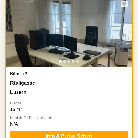
Büro
+2
Rütligasse 2, Luzern
Rütligasse
Luzern
Fläche:
15 m²
Kontakt für Preisauskunft:
N/A
Info & Preise Sehen