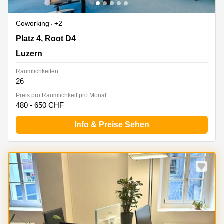
Coworking
+2
Platz 4, Root D4, Luzern
Platz 4, Root D4
Luzern
Räumlichkeiten:
26
Preis pro Räumlichkeit pro Monat:
480 - 650 CHF
Info & Preise Sehen