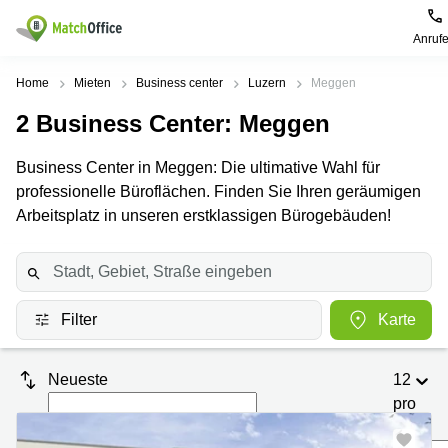
Anruf
Mieten / Vermieten
Home
Mieten
Business center
Luzern
Meggen
2
Business Center
: Meggen
Hilfe
Produktseiten
Beliebte
Beliebte
Städte
Suchanfragen
Business Center in Meggen: Die ultimative Wahl für
Büro
Über uns
professionelle Büroflächen. Finden Sie Ihren geräumigen
Coworking
Leutschenbachstrasse
Business
Zürich
95 Zürich
Arbeitsplatz in unseren erstklassigen Bürogebäuden!
Center
Büro vermieten
Coworking
Bahnhofplatz
Coworking
Zug
1 Zürich
Preis
Virtuelle
Coworking
Bahnhofstrasse
Büros
Basel
10 Zürich
Filter
Karte
Anmelden
Besprechungsräume
Coworking
Bahnhofstrasse
Luzern
100 Zürich
Neueste
12
Sprache wählen
French
Coworking
Europaallee
pro
Lugano
41 Zürich
Seite