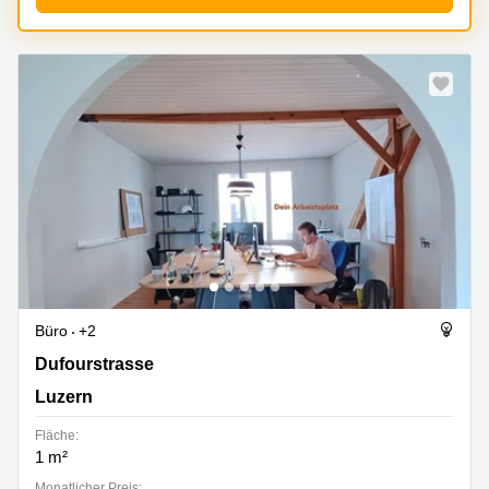
Büro
+2
Dufourstrasse 20A, Luzern
Dufourstrasse
Luzern
Fläche:
1 m²
Monatlicher Preis: