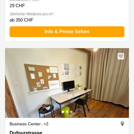
29 CHF
Jährlicher Mietpreis pro m²:
ab 350 CHF
Info & Preise Sehen
Business Center
+2
Dufourstrasse 20A, Luzern
Dufourstrasse