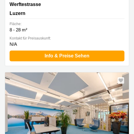
Werftestrasse 4, Luzern
Werftestrasse
Luzern
Fläche:
8 - 28 m²
Kontakt für Preisauskunft:
N/A
Info & Preise Sehen