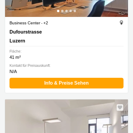
Business Center
+2
Dufourstrasse 20A, Luzern
Dufourstrasse
Luzern
Fläche:
41 m²
Kontakt für Preisauskunft:
N/A
Info & Preise Sehen