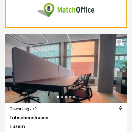
Coworking
+2
Tribschenstrasse, 62a, Luzern
Tribschenstrasse
Luzern